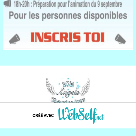
Accueil
-
L'équipe
-
Saison
-
Contact
CRÉÉ AVEC
Créer un site web de qualité professionnelle et personnalisable sans
aucune connaissance en programmation